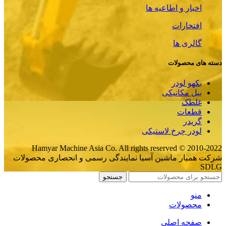
اخبار و اطاعیه ها
افتخارات
گالری ها
دسته های محصولات
بکهو لودر
بیل مکانیکی
غلطک
قطعات
گریدر
لودر چرخ لاستیکی
Hamyar Machine Asia Co. All rights reserved © 2010-2022
شرکت همیار ماشین آسیا نمایندگی رسمی و انحصاری محصولات
SDLG
جستجو
منو
محصولات
صفحه اصلی