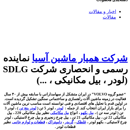
اخبار و مقالات
مقالات
شرکت همیار ماشین آسیا
نماینده
رسمی و انحصاری شرکت SDLG
(لودر ، بیل مکانیکی ، ...)
“عضو گروه VOLVO” در ایران متشکل از سهامدارانی با سابقه بیش از ۴۰ سال
فعالیت در زمینه ماشین آلات راهسازی و ساختمانی سنگین تشکیل گردیده است.
در اولین قدم با تحلیل های اقتصادی و فنی توانسته است مناسب ترین ماشین آلات
را برای بازار ایران انتخاب کند. از جمله :
لودر
، لودر 5 تن (
لودر پنج تن
) ، لودر 3
تن ( لودر سه تن ) ،
بیل بکهو
، انواع
بیل مکانیکی
نظیر بیل مکانیکی 220 ، بیل
مکانیکی 22 تن ، بیل مکانیکی 21 تن ، بیل چرخ زنجیری و بیل چرخ لاستیکی ،
لودر
چرخ لاستیکی
، بکهو لودر ،
غلطک
،
گریدر
،
دامپتراک
،
قطعات و لوازم جانبی
نظیر
قطعات لودر .