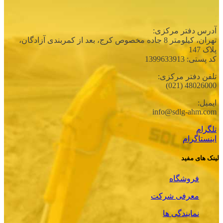
آدرس دفتر مرکزی:
تهران، كيلومتر 8 جاده مخصوص كرج، بعد از كمربندی آزادگان،
پلاک 147
کد پستی: 1399633913
تلفن دفتر مرکزی:
48026000 (021)
ایمیل:
info@sdlg-ahm.com
تلگرام
اینستاگرام
لینک های مفید
فروشگاه
معرفی شرکت
نمایندگی ها