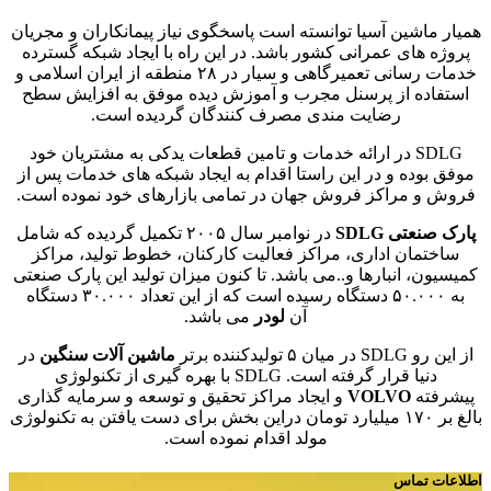
همیار ماشین آسیا توانسته است پاسخگوی نیاز پیمانکاران و مجریان
پروژه های عمرانی کشور باشد. در این راه با ایجاد شبکه گسترده
خدمات رسانی تعمیرگاهی و سیار در ۲۸ منطقه از ایران اسلامی و
استفاده از پرسنل مجرب و آموزش دیده موفق به افزایش سطح
رضایت مندی مصرف کنندگان گردیده است.
SDLG در ارائه خدمات و تامین قطعات یدکی به مشتریان خود
موفق بوده و در این راستا اقدام به ایجاد شبکه های خدمات پس از
فروش و مراکز فروش جهان در تمامی بازارهای خود نموده است.
پارک صنعتی SDLG
در نوامبر سال ۲۰۰۵ تکمیل گردیده که شامل
ساختمان اداری، مراکز فعالیت کارکنان، خطوط تولید، مراکز
کمیسیون، انبارها و..می باشد. تا کنون میزان تولید این پارک صنعتی
به ۵۰.۰۰۰ دستگاه رسیده است که از این تعداد ۳۰.۰۰۰ دستگاه
آن
لودر
می باشد.
از این رو SDLG در میان ۵ تولیدکننده برتر
ماشین آلات سنگین
در
دنیا قرار گرفته است. SDLG با بهره گیری از تکنولوژی
پیشرفته
VOLVO
و ایجاد مراکز تحقیق و توسعه و سرمایه گذاری
بالغ بر ۱۷۰ میلیارد تومان دراین بخش برای دست یافتن به تکنولوژی
مولد اقدام نموده است.
اطلاعات تماس