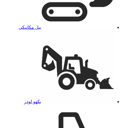
بیل مکانیکی
بکهو لودر