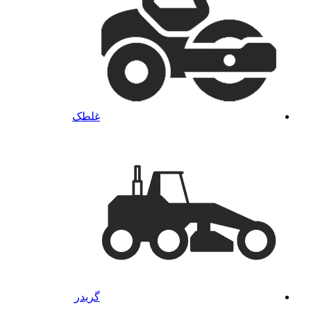
غلطک
گریدر