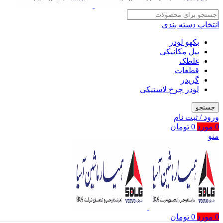
انتخاب دسته بندی
بکهو لودر
بیل مکانیکی
غلطک
قطعات
گریدر
لودر چرخ لاستیکی
جستجو
ورود / ثبت نام
0
مورد
0
تومان
منو
0
مورد
0
تومان