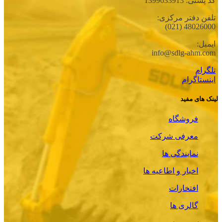
کد پستی: 1399633913
تلفن دفتر مرکزی:
48026000 (021)
ایمیل:
info@sdlg-ahm.com
تلگرام
اینستاگرام
لینک های مفید
فروشگاه
معرفی شرکت
نمایندگی ها
اخبار و اطاعیه ها
افتخارات
گالری ها