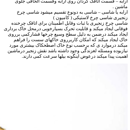
ارابه – قسمت اتاقک گردان روی ارابه وقسمت الحاقی جلوی
ماشین .
ارابه یا شاسی – شاسی به دونوع تقسیم میشود شاسی چرخ
زنجیری شاسی چرخ لاستیکی ( کامیون )
شاسی چرخ زنجیری با ثبات وقابل اطمینان برای اتاقک چرخنده
فوقانی ایجاد میکند و قابلیت تحرک بسیارخوبی درمحل خاک برداری
ایجاد میکند درضمن به دلیل سطح وسیع چرخها فشارکمی برروی
خاک ایجاد میکند که امکان کاربرروی خاکهای سست را فراهم
میکند درموارد ی که برحسب نوع خاک اصطحکاک بیشتری مورد
نیازبوده ومسئله لغزندگی وجود داشته باشد نقش زنجیر درماشین
اهمیت پیدا میکند درعوض اینگونه بیلها سرعت کمی دارند.