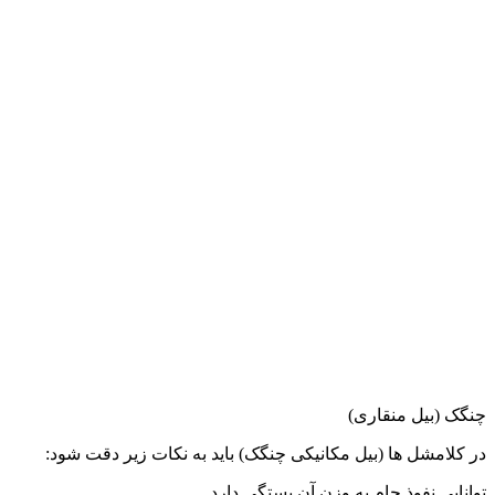
چنگک (بیل منقاری)
در کلامشل ها (بیل مکانیکی چنگک) باید به نکات زیر دقت شود:
توانایی نفوذ جام به وزن آن بستگی دارد.