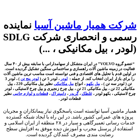
شرکت همیار ماشین آسیا
نماینده
رسمی و انحصاری شرکت SDLG
(لودر ، بیل مکانیکی ، ...)
“عضو گروه VOLVO” در ایران متشکل از سهامدارانی با سابقه بیش از ۴۰ سال
فعالیت در زمینه ماشین آلات راهسازی و ساختمانی سنگین تشکیل گردیده است.
در اولین قدم با تحلیل های اقتصادی و فنی توانسته است مناسب ترین ماشین آلات
را برای بازار ایران انتخاب کند. از جمله :
لودر
، لودر 5 تن (
لودر پنج تن
) ، لودر 3
تن ( لودر سه تن ) ،
بیل بکهو
، انواع
بیل مکانیکی
نظیر بیل مکانیکی 220 ، بیل
مکانیکی 22 تن ، بیل مکانیکی 21 تن ، بیل چرخ زنجیری و بیل چرخ لاستیکی ،
لودر
چرخ لاستیکی
، بکهو لودر ،
غلطک
،
گریدر
،
دامپتراک
،
قطعات و لوازم جانبی
نظیر
قطعات لودر .
همیار ماشین آسیا توانسته است پاسخگوی نیاز پیمانکاران و مجریان
پروژه های عمرانی کشور باشد. در این راه با ایجاد شبکه گسترده
خدمات رسانی تعمیرگاهی و سیار در ۲۸ منطقه از ایران اسلامی و
استفاده از پرسنل مجرب و آموزش دیده موفق به افزایش سطح
رضایت مندی مصرف کنندگان گردیده است.