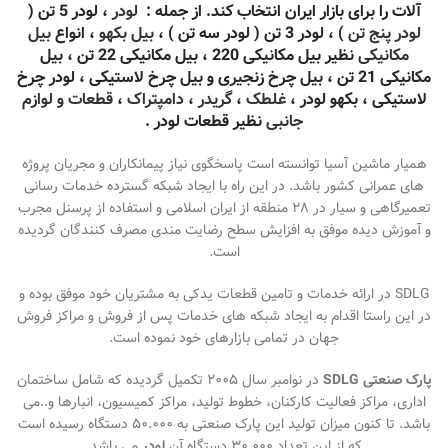
آلات را برای بازار ایران انتخاب کند. از جمله :
لودر
، لودر 5 تن (
لودر پنج تن
) ، لودر 3 تن ( لودر سه تن ) ،
بیل بکهو
، انواع
بیل
مکانیکی
نظیر بیل مکانیکی 220 ، بیل مکانیکی 22 تن ، بیل
مکانیکی 21 تن ، بیل چرخ زنجیری و بیل چرخ لاستیکی ،
لودر چرخ
لاستیکی
، بکهو لودر ،
غلطک
،
گریدر
،
دامپتراک
،
قطعات و لوازم
جانبی
نظیر قطعات لودر .
همیار ماشین آسیا توانسته است پاسخگوی نیاز پیمانکاران و مجریان پروژه
های عمرانی کشور باشد. در این راه با ایجاد شبکه گسترده خدمات رسانی
تعمیرگاهی و سیار در ۲۸ منطقه از ایران اسلامی و استفاده از پرسنل مجرب
و آموزش دیده موفق به افزایش سطح رضایت مندی مصرف کنندگان گردیده
است.
SDLG در ارائه خدمات و تامین قطعات یدکی به مشتریان خود موفق بوده و
در این راستا اقدام به ایجاد شبکه های خدمات پس از فروش و مراکز فروش
جهان در تمامی بازارهای خود نموده است.
پارک صنعتی SDLG
در نوامبر سال ۲۰۰۵ تکمیل گردیده که شامل ساختمان
اداری، مراکز فعالیت کارکنان، خطوط تولید، مراکز کمیسیون، انبارها و..می
باشد. تا کنون میزان تولید این پارک صنعتی به ۵۰.۰۰۰ دستگاه رسیده است
که از این تعداد ۳۰.۰۰۰ دستگاه آن
لودر
می باشد.