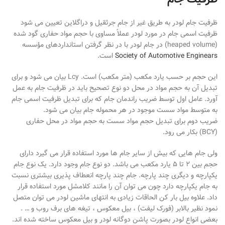
ظرفیت جام لودر به طریق غیر از جام جرثقیل و دراگلاین تعیین می شود
ظرفیت اسمی جام در مورد لودر عملاً مساوی با حجم مواد حفاری گود شده
(heaped volume) در جام لودر با در نظر گرفتن استانداردهای مؤسسه
Society of Automotive Enginears
است.
این حجم بر حسب یارد مکعب (متر مکعب)‌ است. Lcy بیان می شود و برای
تبدیل آن به حجم مواد در محل دو نوع تصحیح باید در ظرفیت جام به عمل
آورد. عامل اول توسط ضریب راندمان جام که برای تبدیل ظرفیت اسمی جام
به متوسط مواد سست موجود در هر محموله جام بیان می شود.
ضریب دوم برای تبدیل حجم مواد سست به حجم مواد در محل حفاری
(BCY) بکار می رود.
ولی جام هایی که بیش از سایر جام ها مورد استفاده قرار می گیرد دارای
حجم بین ۲ تا ۵ یارد مکعب می باشد. دو نوع جام وجود دارد. یک نوع جام
یکپارچه و دیگری چند پارچه. جام چند پارچه انعطاف پذیری بیشتری نسبت
به جام یکپارچه دارد چون می توان آن را مانند کلامشل مورد استفاده قرار
داد. علاوه بیل بار کن الحاقات زیادی به انتهای ماشین لودر می توان متصل
نمود نظیر بالابر (فورک لیفت) ، بیل معکوس ، تیغه های برف روب و … .
بعضی انواع لودر بصورت پاشن دوگانه لودر و بیل معکوس ساخته شده اند.