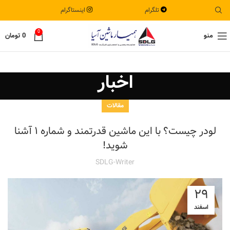
اطلاعیه مهم
تلگرام
اینستاگرام
0
منو
0
تومان
اخبار
مقالات
لودر چیست؟ با این ماشین قدرتمند و شماره ۱ آشنا
شوید!
SDLG-Writer
۲۹
اسفند