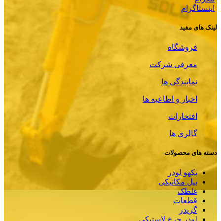
اینستاگرام
لینک های مفید
فروشگاه
معرفی شرکت
نمایندگی ها
اخبار و اطاعیه ها
افتخارات
گالری ها
دسته های محصولات
بکهو لودر
بیل مکانیکی
غلطک
قطعات
گریدر
لودر چرخ لاستیکی