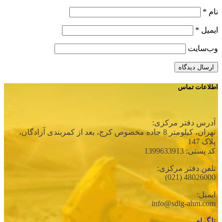
نام
*
ایمیل
*
وب‌سایت
اطلاعات تماس
آدرس دفتر مرکزی:
تهران، كيلومتر 8 جاده مخصوص كرج، بعد از كمربندی آزادگان،
پلاک 147
کد پستی: 1399633913
تلفن دفتر مرکزی:
48026000 (021)
ایمیل:
info@sdlg-ahm.com
تلگرام