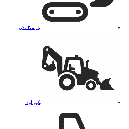
بیل مکانیکی
بکهو لودر