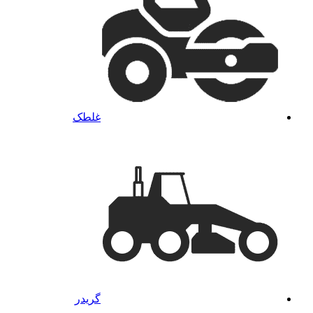
غلطک
گریدر