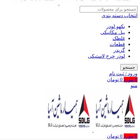
انتخاب دسته بندی
بکهو لودر
بیل مکانیکی
غلطک
قطعات
گریدر
لودر چرخ لاستیکی
جستجو
ورود / ثبت نام
0
مورد
0
تومان
منو
0
مورد
0
تومان