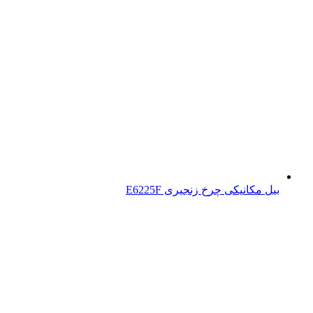
بیل مکانیکی چرخ زنجیری E6225F