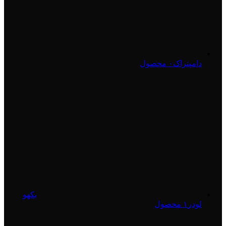
دامپتراک
۰ محصول
بکهو
لودر
۱ محصول