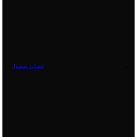
غلطک
۱ محصول