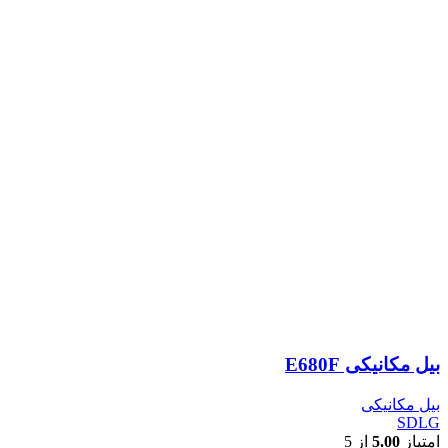
بیل مکانیکی E680F
بیل مکانیکی
SDLG
امتیاز
5.00
از 5