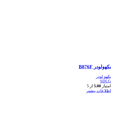
بکهولودر B876F
بکهو لودر
SDLG
امتیاز
5.00
از 5
اطلاعات بیشتر