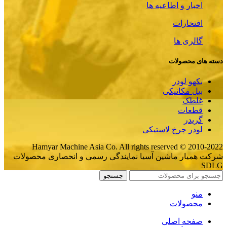
اخبار و اطاعیه ها
افتخارات
گالری ها
دسته های محصولات
بکهو لودر
بیل مکانیکی
غلطک
قطعات
گریدر
لودر چرخ لاستیکی
Hamyar Machine Asia Co. All rights reserved © 2010-2022
شرکت همیار ماشین آسیا نمایندگی رسمی و انحصاری محصولات
SDLG
جستجو
منو
محصولات
صفحه اصلی