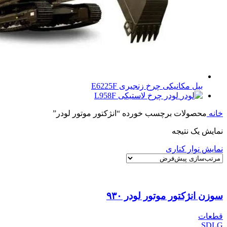
بیل مکانیکی چرخ زنجیری E6225F
لودر چرخ لاستیکی L958F
خانه
محصولات برچسب خورده “انژکتور موتور لودر”
نمایش یک نتیجه
نمایش نوار کناری
سوزن انژکتور موتور لودر ۹۳۰
قطعات
SDLG