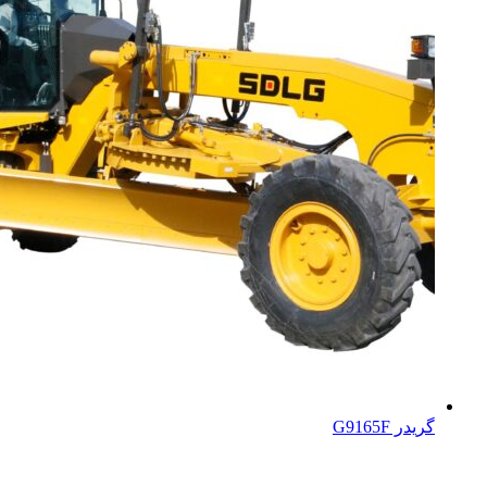
گریدر G9165F