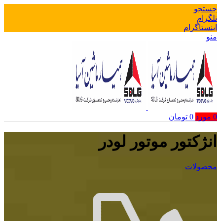
جستجو
تلگرام
اینستاگرام
منو
0
مورد
0
تومان
انژکتور موتور لودر
محصولات