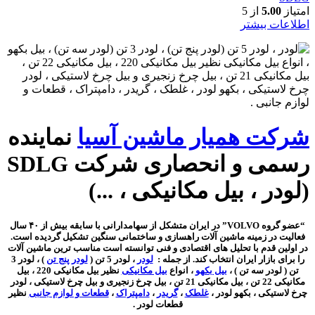
امتیاز
5.00
از 5
اطلاعات بیشتر
شرکت همیار ماشین آسیا
نماینده
رسمی و انحصاری شرکت SDLG
(لودر ، بیل مکانیکی ، ...)
“عضو گروه VOLVO” در ایران متشکل از سهامدارانی با سابقه بیش از ۴۰ سال
فعالیت در زمینه ماشین آلات راهسازی و ساختمانی سنگین تشکیل گردیده است.
در اولین قدم با تحلیل های اقتصادی و فنی توانسته است مناسب ترین ماشین آلات
را برای بازار ایران انتخاب کند. از جمله :
لودر
، لودر 5 تن (
لودر پنج تن
) ، لودر 3
تن ( لودر سه تن ) ،
بیل بکهو
، انواع
بیل مکانیکی
نظیر بیل مکانیکی 220 ، بیل
مکانیکی 22 تن ، بیل مکانیکی 21 تن ، بیل چرخ زنجیری و بیل چرخ لاستیکی ،
لودر
چرخ لاستیکی
، بکهو لودر ،
غلطک
،
گریدر
،
دامپتراک
،
قطعات و لوازم جانبی
نظیر
قطعات لودر .