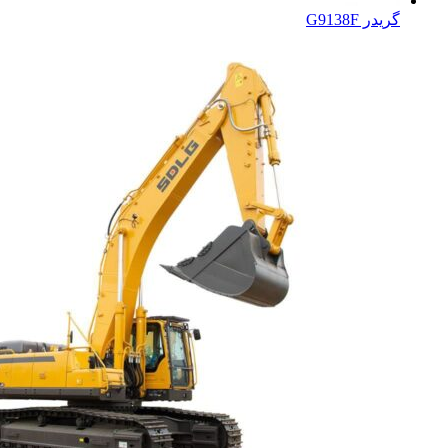
گریدر G9138F