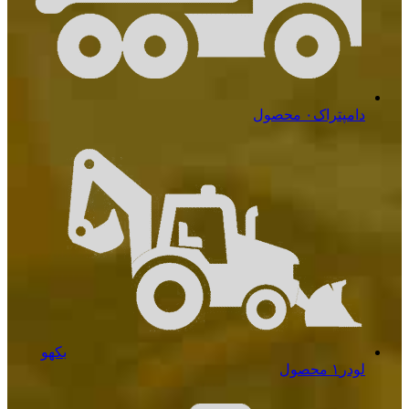
دامپتراک
۰ محصول
بکهو
لودر
۱ محصول