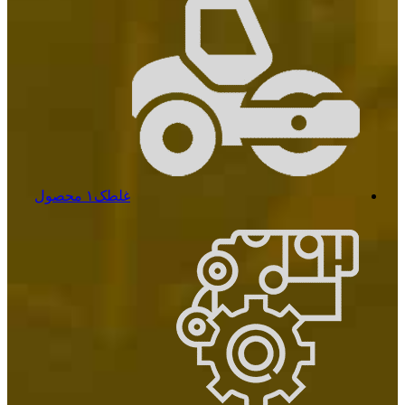
غلطک
۱ محصول