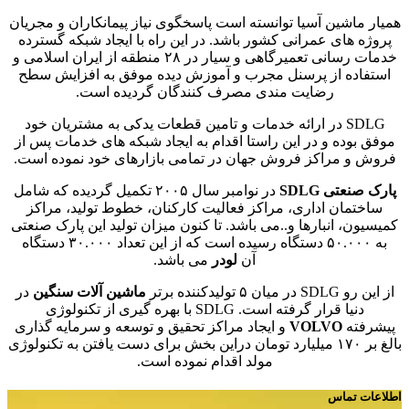
همیار ماشین آسیا توانسته است پاسخگوی نیاز پیمانکاران و مجریان
پروژه های عمرانی کشور باشد. در این راه با ایجاد شبکه گسترده
خدمات رسانی تعمیرگاهی و سیار در ۲۸ منطقه از ایران اسلامی و
استفاده از پرسنل مجرب و آموزش دیده موفق به افزایش سطح
رضایت مندی مصرف کنندگان گردیده است.
SDLG در ارائه خدمات و تامین قطعات یدکی به مشتریان خود
موفق بوده و در این راستا اقدام به ایجاد شبکه های خدمات پس از
فروش و مراکز فروش جهان در تمامی بازارهای خود نموده است.
پارک صنعتی SDLG
در نوامبر سال ۲۰۰۵ تکمیل گردیده که شامل
ساختمان اداری، مراکز فعالیت کارکنان، خطوط تولید، مراکز
کمیسیون، انبارها و..می باشد. تا کنون میزان تولید این پارک صنعتی
به ۵۰.۰۰۰ دستگاه رسیده است که از این تعداد ۳۰.۰۰۰ دستگاه
آن
لودر
می باشد.
از این رو SDLG در میان ۵ تولیدکننده برتر
ماشین آلات سنگین
در
دنیا قرار گرفته است. SDLG با بهره گیری از تکنولوژی
پیشرفته
VOLVO
و ایجاد مراکز تحقیق و توسعه و سرمایه گذاری
بالغ بر ۱۷۰ میلیارد تومان دراین بخش برای دست یافتن به تکنولوژی
مولد اقدام نموده است.
اطلاعات تماس